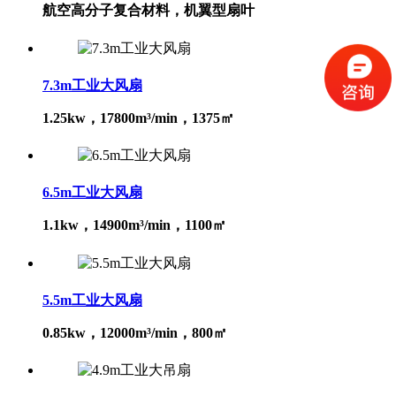
航空高分子复合材料，机翼型扇叶
7.3m工业大风扇
1.25kw，17800m³/min，1375㎡
6.5m工业大风扇
1.1kw，14900m³/min，1100㎡
5.5m工业大风扇
0.85kw，12000m³/min，800㎡