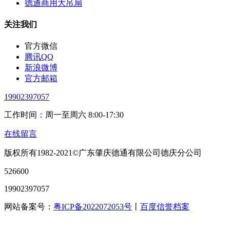
德通商用大吊扇
关注我们
官方微信
腾讯QQ
新浪微博
官方邮箱
19902397057
工作时间：周一至周六 8:00-17:30
在线留言
版权所有1982-2021©广东肇庆德通有限公司德庆分公司
526600
19902397057
网站备案号：
粤ICP备2022072053号
丨
百度信誉档案